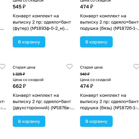
Цена со скидкой
Цена со скидкой
545 ₽
474 ₽
Конверт комплект на
Конверт комплект на
выписку 2 пр: одеяло+бант
выписку 2 пр: одеяло+бант
(футер) (№1893ф-0-2_м)
подушка (бязь) (№1872б-1-
цвета в ассортименте.
2_м_26) цвета в
ассортименте.
В корзину
В корзину
Старая цена
Старая цена
1 325 ₽
949 ₽
Цена со скидкой
Цена со скидкой
662 ₽
474 ₽
Конверт комплект на
Конверт комплект на
нт-
выписку 2 пр: одеяло+бант
выписку 2 пр: одеяло+бант
-
(двухсторонний) (№1876в-1-
подушка (бязь) (№1872б-1-
2_м_02) цвета в
2_м_25) цвета в
ассортименте.
ассортименте.
В корзину
В корзину