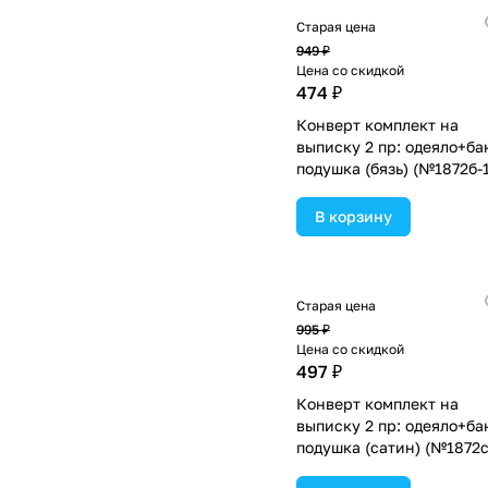
Старая цена
949 ₽
Цена со скидкой
474 ₽
Конверт комплект на
выписку 2 пр: одеяло+ба
подушка (бязь) (№1872б-1
2_м_23) цвета в
ассортименте.
В корзину
Старая цена
995 ₽
Цена со скидкой
497 ₽
Конверт комплект на
выписку 2 пр: одеяло+ба
подушка (сатин) (№1872с
1_м_03) цвета в