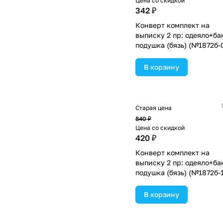
Цена со скидкой
342 ₽
Конверт комплект на
выписку 2 пр: одеяло+ба
подушка (бязь) (№1872б-
1_м_54) цвета в
ассортименте.
В корзину
Старая цена
840 ₽
Цена со скидкой
420 ₽
Конверт комплект на
выписку 2 пр: одеяло+ба
подушка (бязь) (№1872б-1
1_м_13) цвета в
ассортименте.
В корзину