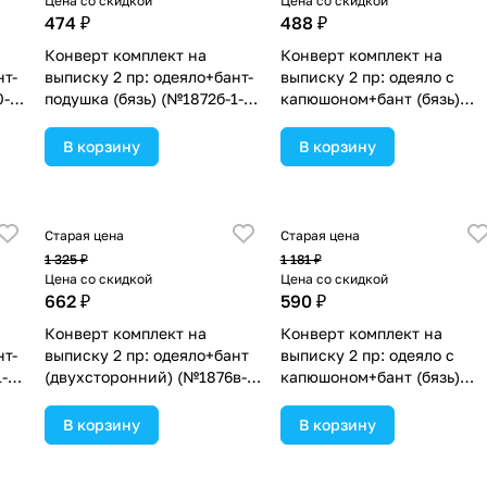
Цена со скидкой
Цена со скидкой
474 ₽
488 ₽
Конверт комплект на
Конверт комплект на
нт-
выписку 2 пр: одеяло+бант-
выписку 2 пр: одеяло с
0-
подушка (бязь) (№1872б-1-
капюшоном+бант (бязь)
2_м_27) цвета в
(№1885б-0-1_м_10) цвета в
ассортименте.
ассортименте.
В корзину
В корзину
Старая цена
Старая цена
1 325 ₽
1 181 ₽
Цена со скидкой
Цена со скидкой
662 ₽
590 ₽
Конверт комплект на
Конверт комплект на
нт-
выписку 2 пр: одеяло+бант
выписку 2 пр: одеяло с
-
(двухсторонний) (№1876в-1-
капюшоном+бант (бязь)
2_м_05) цвета в
(№1885б-1-2_м_09) цвета в
ассортименте.
ассортименте.
В корзину
В корзину