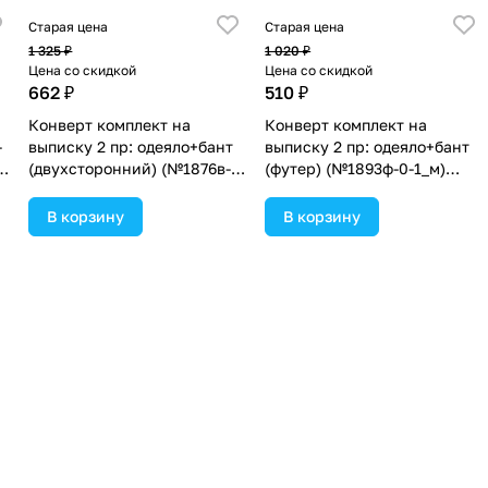
Старая цена
Старая цена
1 325 ₽
1 020 ₽
Цена со скидкой
Цена со скидкой
662 ₽
510 ₽
Конверт комплект на
Конверт комплект на
-
выписку 2 пр: одеяло+бант
выписку 2 пр: одеяло+бант
(двухсторонний) (№1876в-1-
(футер) (№1893ф-0-1_м)
2_м_07) цвета в
цвета в ассортименте.
ассортименте.
В корзину
В корзину
Старая цена
Старая цена
949 ₽
684 ₽
Цена со скидкой
Цена со скидкой
474 ₽
342 ₽
Конверт комплект на
Конверт комплект на
-
выписку 2 пр: одеяло+бант-
выписку 2 пр: одеяло+бант-
-
подушка (бязь) (№1872б-1-
подушка (бязь) (№1872б-0-
2_м_20) цвета в
1_м_63) цвета в