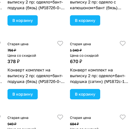
-
выписку 2 пр: одеяло+бант-
выписку 2 пр: одеяло с
подушка (бязь) (№1872б-0-
капюшоном+бант (бязь)
1_м_48) цвета в
(№1885б-1-2_м_03) цвета в
ассортименте.
ассортименте.
В корзину
В корзину
Старая цена
Старая цена
756 ₽
1 340 ₽
Цена со скидкой
Цена со скидкой
378 ₽
670 ₽
Конверт комплект на
Конверт комплект на
-
выписку 2 пр: одеяло+бант-
выписку 2 пр: одеяло+бант-
подушка (бязь) (№1872б-0-
подушка (сатин) (№1872с-1-
2_м_05) цвета в
2_м) цвета в ассортименте.
ассортименте.
В корзину
В корзину
Старая цена
Старая цена
949 ₽
684 ₽