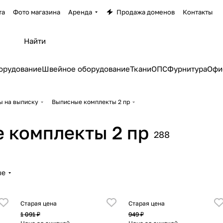
та
Фото магазина
Аренда
Продажа доменов
Контакты
орудование
Швейное оборудование
Ткани
ОПС
Фурнитура
Офи
ы на выписку
Выписные комплекты 2 пр
 комплекты 2 пр
288
ые
Старая цена
Старая цена
1 091 ₽
949 ₽