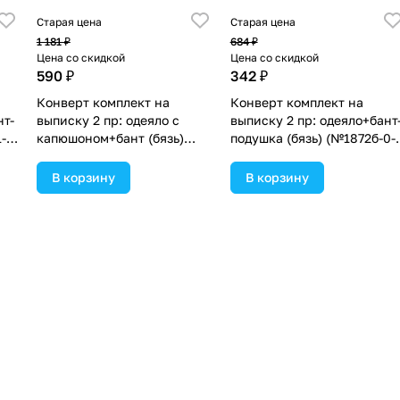
Старая цена
Старая цена
1 181 ₽
684 ₽
Цена со скидкой
Цена со скидкой
590 ₽
342 ₽
Конверт комплект на
Конверт комплект на
нт-
выписку 2 пр: одеяло с
выписку 2 пр: одеяло+бант
-
капюшоном+бант (бязь)
подушка (бязь) (№1872б-0-
(№1885б-1-2_м_05) цвета в
1_м_14) цвета в
ассортименте.
ассортименте.
В корзину
В корзину
Старая цена
Старая цена
1 490 ₽
995 ₽
Цена со скидкой
Цена со скидкой
745 ₽
497 ₽
Конверт комплект на
Конверт комплект на
выписку 2 пр: одеяло+бант
выписку 2 пр: одеяло+бант
(вязанка+бязь) (№1876вз-1-
подушка (сатин) (№1872с-0
)
1_м_02) цвета в
1_м_02) цвета в