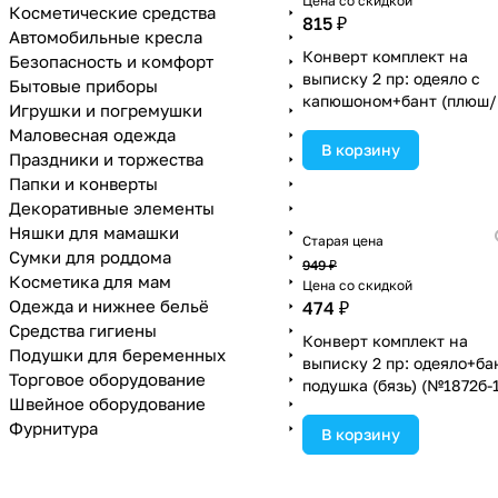
Цена со скидкой
Косметические средства
815 ₽
Автомобильные кресла
Конверт комплект на
Безопасность и комфорт
выписку 2 пр: одеяло с
Бытовые приборы
капюшоном+бант (плюш/
Игрушки и погремушки
кулирка) (№1896вк-1-
Маловесная одежда
2_м_03) цвета в
В корзину
Праздники и торжества
ассортименте.
Папки и конверты
Декоративные элементы
Няшки для мамашки
Старая цена
Сумки для роддома
949 ₽
Косметика для мам
Цена со скидкой
Одежда и нижнее бельё
474 ₽
Средства гигиены
Конверт комплект на
Подушки для беременных
выписку 2 пр: одеяло+ба
Торговое оборудование
подушка (бязь) (№1872б-1
Швейное оборудование
2_м_24) цвета в
Фурнитура
ассортименте.
В корзину