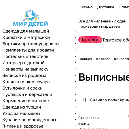
Важно
Доставка
Опла
Все для маленьких людей
производит мир детей
Одежда для малышей
Кроватки и матрасики
Каталог
Торговое об
Бортики противоударники
Комплекты для кровати
Постельный текстиль
Главная
Каталог
Конверт
Интерьер в детской
Конверты на выписку
Выписные
Выписка из роддома
Коляски и аксессуары
Бутылочки и соски
Пустышки и держатели
Сначала популярн
Кормление и питание
Одежда из турции
Уход за малышом
Старая цена
Купание новорожденного
1 631 ₽
Гигиена и здоровье