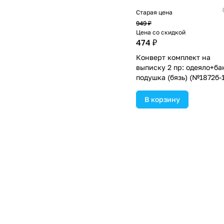
Старая цена
949 ₽
Цена со скидкой
474 ₽
Конверт комплект на
выписку 2 пр: одеяло+ба
подушка (бязь) (№1872б-1
2_м_14) цвета в
ассортименте.
В корзину
Старая цена
1 631 ₽
Цена со скидкой
815 ₽
Конверт комплект на
выписку 2 пр: одеяло с
капюшоном+бант (плюш/
кулирка) (№1896вк-1-2_м