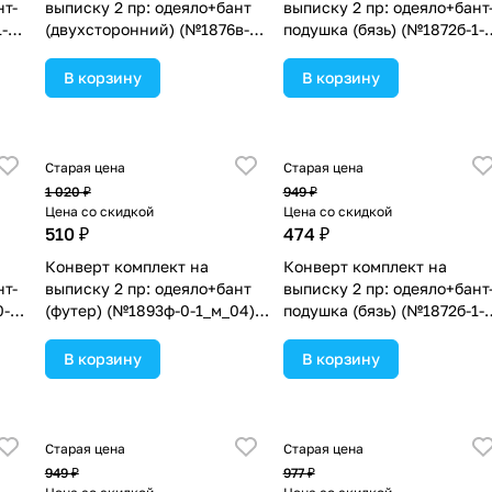
нт-
выписку 2 пр: одеяло+бант
выписку 2 пр: одеяло+бант
-
(двухсторонний) (№1876в-0-
подушка (бязь) (№1872б-1-
1_м_12) цвета в
2_м_07) цвета в
ассортименте.
ассортименте.
В корзину
В корзину
Старая цена
Старая цена
1 020 ₽
949 ₽
Цена со скидкой
Цена со скидкой
510 ₽
474 ₽
Конверт комплект на
Конверт комплект на
нт-
выписку 2 пр: одеяло+бант
выписку 2 пр: одеяло+бант
0-
(футер) (№1893ф-0-1_м_04)
подушка (бязь) (№1872б-1-
цвета в ассортименте.
2_м_21) цвета в
ассортименте.
В корзину
В корзину
Старая цена
Старая цена
949 ₽
977 ₽