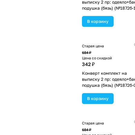
выписку 2 пр: одеяло+ба
подушка (бязь) (№1872б-1
2_м_04) цвета в
ассортименте.
В корзину
Старая цена
684 ₽
Цена со скидкой
342 ₽
Конверт комплект на
выписку 2 пр: одеяло+ба
подушка (бязь) (№1872б-
1_м_53) цвета в
ассортименте.
В корзину
Старая цена
684 ₽