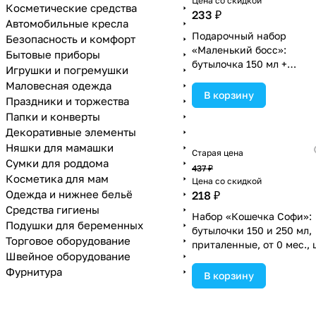
Цена со скидкой
Косметические средства
233 ₽
Автомобильные кресла
Подарочный набор
Безопасность и комфорт
«Маленький босс»:
Бытовые приборы
бутылочка 150 мл +
Игрушки и погремушки
нагрудник непромокаем
Маловесная одежда
из махры (№3654352).
В корзину
Праздники и торжества
Папки и конверты
Декоративные элементы
Няшки для мамашки
Старая цена
Сумки для роддома
437 ₽
Косметика для мам
Цена со скидкой
Одежда и нижнее бельё
218 ₽
Средства гигиены
Набор «Кошечка Софи»:
Подушки для беременных
бутылочки 150 и 250 мл,
Торговое оборудование
приталенные, от 0 мес., 
Швейное оборудование
голубой (№3654400).
Фурнитура
В корзину