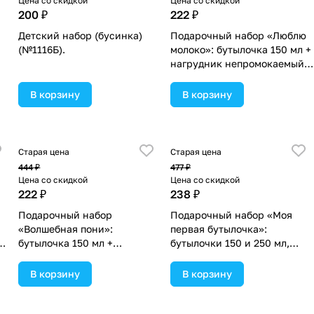
Цена со скидкой
Цена со скидкой
200 ₽
222 ₽
Детский набор (бусинка)
Подарочный набор «Люблю
(№1116Б).
молоко»: бутылочка 150 мл +
нагрудник непромокаемый
из махры (№3654364).
В корзину
В корзину
Старая цена
Старая цена
444 ₽
477 ₽
Цена со скидкой
Цена со скидкой
222 ₽
238 ₽
Подарочный набор
Подарочный набор «Моя
«Волшебная пони»:
первая бутылочка»:
бутылочка 150 мл +
бутылочки 150 и 250 мл,
нагрудник непромокаемый
прямые, от 0 мес., цвет
из махры (№3654369).
розовый (№3654395).
В корзину
В корзину