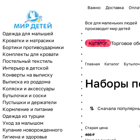
Важно
Доставка
Опла
Все для маленьких людей
производит мир детей
Одежда для малышей
Кроватки и матрасики
Каталог
Торговое об
Бортики противоударники
Комплекты для кровати
Постельный текстиль
Главная
Каталог
Бутылоч
Интерьер в детской
Конверты на выписку
Наборы п
Выписка из роддома
Коляски и аксессуары
Бутылочки и соски
Пустышки и держатели
Сначала популярн
Кормление и питание
Одежда из турции
Уход за малышом
Старая цена
Купание новорожденного
466 ₽
Гигиена и здоровье