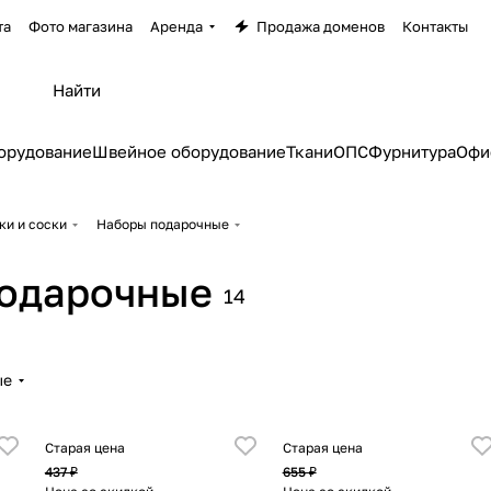
та
Фото магазина
Аренда
Продажа доменов
Контакты
орудование
Швейное оборудование
Ткани
ОПС
Фурнитура
Офи
ки и соски
Наборы подарочные
одарочные
14
ые
Старая цена
Старая цена
437 ₽
655 ₽