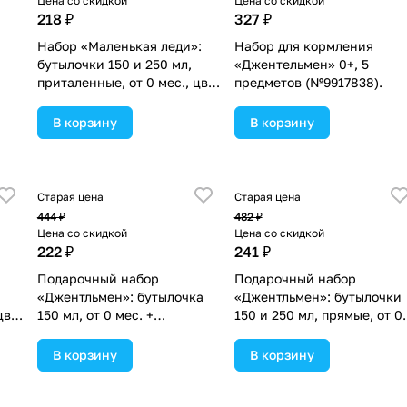
Цена со скидкой
Цена со скидкой
218 ₽
327 ₽
Набор «Маленькая леди»:
Набор для кормления
бутылочки 150 и 250 мл,
«Джентельмен» 0+, 5
приталенные, от 0 мес., цвет
предметов (№9917838).
ый
розовый (№3654399).
В корзину
В корзину
Старая цена
Старая цена
444 ₽
482 ₽
Цена со скидкой
Цена со скидкой
222 ₽
241 ₽
Подарочный набор
Подарочный набор
«Джентльмен»: бутылочка
«Джентльмен»: бутылочки
цвет
150 мл, от 0 мес. +
150 и 250 мл, прямые, от 0
нагрудник непромокаемый
мес., цвет синий
из махры (№3654353).
(№3654410).
В корзину
В корзину