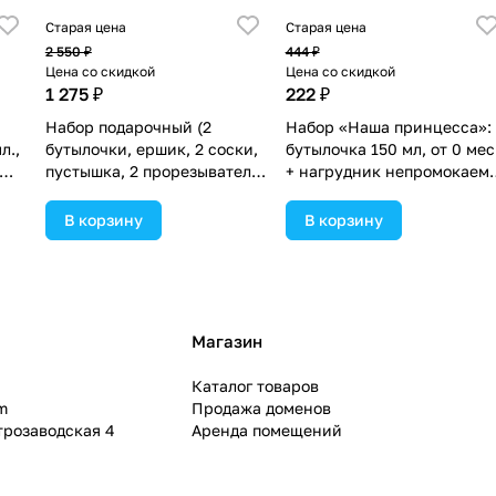
Старая цена
Старая цена
2 550 ₽
444 ₽
Цена со скидкой
Цена со скидкой
1 275 ₽
222 ₽
Набор подарочный (2
Набор «Наша принцесса»:
л.,
бутылочки, ершик, 2 соски,
бутылочка 150 мл, от 0 мес
пустышка, 2 прорезывателя,
+ нагрудник непромокаем
).
аспиратор, щетка,поильник)
из махры (№3654370).
(№10061К).
В корзину
В корзину
Магазин
Каталог товаров
m
Продажа доменов
ктрозаводская 4
Аренда помещений