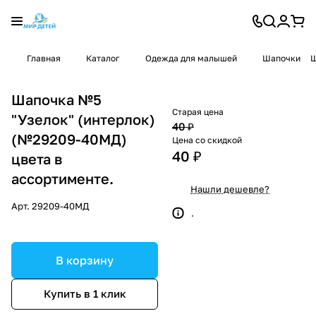
Главная
Каталог
Одежда для малышей
Шапочки
Ш
Шапочка №5
Старая цена
"Узелок" (интерлок)
40 ₽
(№29209-40МД)
Цена со скидкой
40 ₽
цвета в
ассортименте.
Нашли дешевле?
Арт.
29209-40МД
.
В корзину
Купить в 1 клик