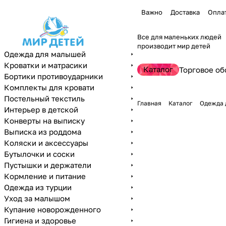
Важно
Доставка
Опла
Все для маленьких людей
производит мир детей
Одежда для малышей
Кроватки и матрасики
Каталог
Торговое об
Бортики противоударники
Комплекты для кровати
Постельный текстиль
Главная
Каталог
Одежда 
Интерьер в детской
Конверты на выписку
Выписка из роддома
Коляски и аксессуары
Бутылочки и соски
Пустышки и держатели
Кормление и питание
Одежда из турции
Уход за малышом
Купание новорожденного
Гигиена и здоровье