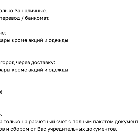
олько За наличные.
 перевод / банкомат.
не:
овары кроме акций и одежды
 город через доставку:
овары кроме акций и одежды
!
.
ата только на расчетный счет с полным пакетом докумен
в и сбором от Вас учредительных документов.