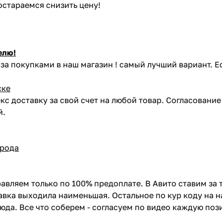
постараемся снизить цену!
елю!
за покупками в наш магазин ! самый лучший вариант. Е
ске
кс доставку за свой счет на любой товар. Согласовани
й.
орода
авляем только по 100% предоплате. В Авито ставим за 
вка выходила наименьшая. Остальное по кур коду на н
сюда. Все что соберем - согласуем по видео каждую по