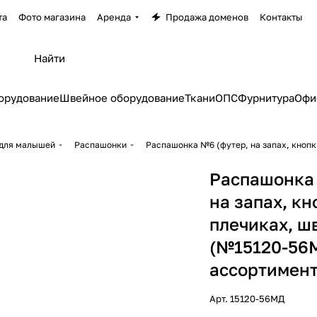
та
Фото магазина
Аренда
Продажа доменов
Контакты
орудование
Швейное оборудование
Ткани
ОПС
Фурнитура
Офи
для малышей
Распашонки
Распашонка №6 (футер, на запах, кнопк
Распашонка 
на запах, кн
плечиках, ш
(№15120-56М
ассортимент
Арт.
15120-56МД