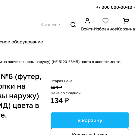
+7 000 000-00-10
Каталог
Войти
Избранное
Корзина
сное оборудование
и на плечиках, швы наружу) (№15120-56МД) цвета в ассортименте.
№6 (футер,
Старая цена
опки на
134 ₽
Цена со скидкой
вы наружу)
134 ₽
Д) цвета в
е.
В корзину
Купить в 1 клик