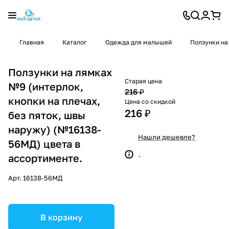
Главная
Каталог
Одежда для малышей
Ползунки на
Ползунки на лямках
Старая цена
№9 (интерлок,
216 ₽
кнопки на плечах,
Цена со скидкой
216 ₽
без пяток, швы
наружу) (№16138-
Нашли дешевле?
56МД) цвета в
.
ассортименте.
Арт.
16138-56МД
В корзину