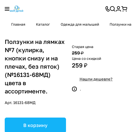
Главная
Каталог
Одежда для малышей
Ползунки на
Ползунки на лямках
Старая цена
№7 (кулирка,
259 ₽
кнопки снизу и на
Цена со скидкой
259 ₽
плечах, без пяток)
(№16131-68МД)
Нашли дешевле?
цвета в
.
ассортименте.
Арт.
16131-68МД
В корзину