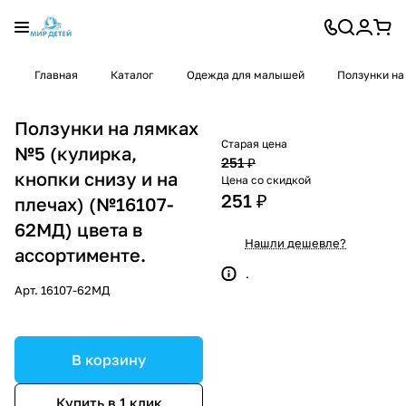
Главная
Каталог
Одежда для малышей
Ползунки на
Ползунки на лямках
Старая цена
№5 (кулирка,
251 ₽
кнопки снизу и на
Цена со скидкой
251 ₽
плечах) (№16107-
62МД) цвета в
Нашли дешевле?
ассортименте.
.
Арт.
16107-62МД
В корзину
Купить в 1 клик