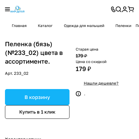
Главная
Каталог
Одежда для малышей
Пеленки
П
Пеленка (бязь)
Старая цена
(№233_02) цвета в
179 ₽
ассортименте.
Цена со скидкой
179 ₽
Арт.
233_02
Нашли дешевле?
.
В корзину
Купить в 1 клик