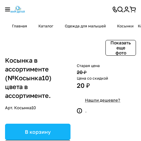
Главная
Каталог
Одежда для малышей
Косынки
К
Показать
еще
фото
Косынка в
Старая цена
ассортименте
20 ₽
(№Косынка10)
Цена со скидкой
20 ₽
цвета в
ассортименте.
Нашли дешевле?
Арт.
Косынка10
.
В корзину