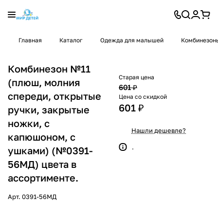
Главная
Каталог
Одежда для малышей
Комбинезон
Комбинезон №11
Старая цена
(плюш, молния
601 ₽
спереди, открытые
Цена со скидкой
601 ₽
ручки, закрытые
ножки, c
Нашли дешевле?
капюшоном, с
.
ушками) (№0391-
56МД) цвета в
ассортименте.
Арт.
0391-56МД