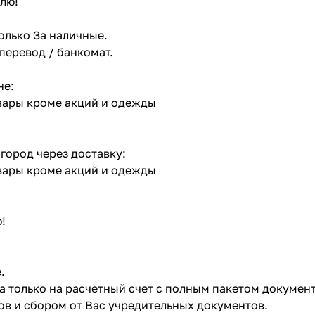
лю!
олько За наличные.
 перевод / банкомат.
не:
овары кроме акций и одежды
 город через доставку:
овары кроме акций и одежды
!
.
ата только на расчетный счет с полным пакетом докумен
в и сбором от Вас учредительных документов.