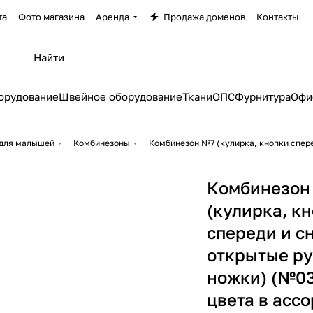
та
Фото магазина
Аренда
Продажа доменов
Контакты
орудование
Швейное оборудование
Ткани
ОПС
Фурнитура
Офи
для малышей
Комбинезоны
Комбинезон №7 (кулирка, кнопки спере
Комбинезон
(кулирка, к
спереди и сн
открытые ру
ножки) (№0
цвета в асс