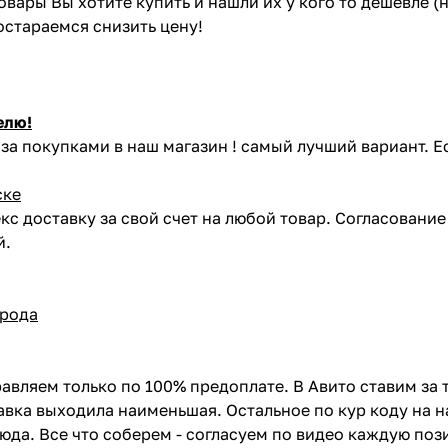
товары Вы хотите купить и нашли их у кого то дешевле 
постараемся снизить цену!
елю!
за покупками в наш магазин ! самый лучший вариант. Е
ске
кс доставку за свой счет на любой товар. Согласовани
й.
орода
авляем только по 100% предоплате. В Авито ставим за 
вка выходила наименьшая. Остальное по кур коду на н
сюда. Все что соберем - согласуем по видео каждую по