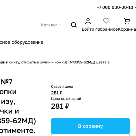
+7 000 000-00-10
Каталог
Войти
Избранное
Корзина
сное оборудование
ди и снизу, открытые ручки и ножки) (№0359-62МД) цвета в
 №7
Старая цена
нопки
281 ₽
Цена со скидкой
изу,
281 ₽
чки и
359-62МД)
В корзину
ортименте.