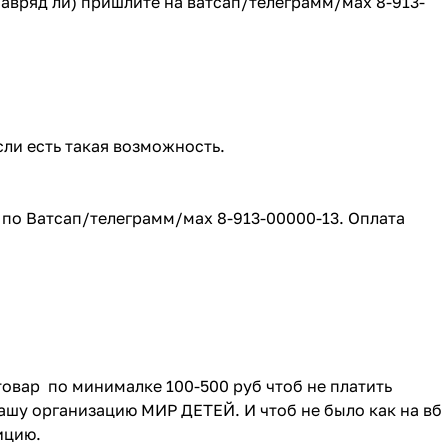
(навряд ли) пришлите на ватсап/телеграмм/мах 8-913-
сли есть такая возможность.
е по Ватсап/телеграмм/мах 8-913-00000-13. Оплата
товар по минималке 100-500 руб чтоб не платить
ашу организацию МИР ДЕТЕЙ. И чтоб не было как на вб
зицию.