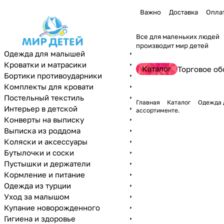
Важно
Доставка
Опла
Все для маленьких людей
производит мир детей
Одежда для малышей
Кроватки и матрасики
Каталог
Торговое об
Бортики противоударники
Комплекты для кровати
Постельный текстиль
Главная
Каталог
Одежда 
Интерьер в детской
ассортименте.
Конверты на выписку
Выписка из роддома
Коляски и аксессуары
Бутылочки и соски
Пустышки и держатели
Кормление и питание
Одежда из турции
Уход за малышом
Купание новорожденного
Гигиена и здоровье