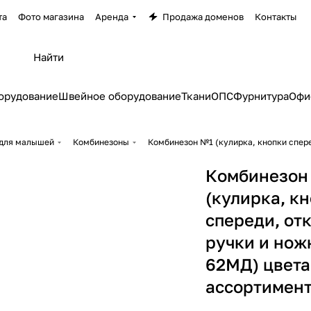
та
Фото магазина
Аренда
Продажа доменов
Контакты
орудование
Швейное оборудование
Ткани
ОПС
Фурнитура
Офи
для малышей
Комбинезоны
Комбинезон №1 (кулирка, кнопки спер
Комбинезон
(кулирка, к
спереди, от
ручки и нож
62МД) цвета
ассортимент