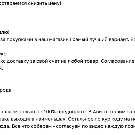
постараемся снизить цену!
елю!
за покупками в наш магазин ! самый лучший вариант. Е
ске
кс доставку за свой счет на любой товар. Согласовани
й.
орода
авляем только по 100% предоплате. В Авито ставим за 
вка выходила наименьшая. Остальное по кур коду на н
сюда. Все что соберем - согласуем по видео каждую по