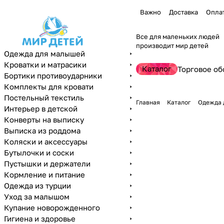
Важно
Доставка
Опла
Все для маленьких людей
производит мир детей
Одежда для малышей
Кроватки и матрасики
Каталог
Торговое об
Бортики противоударники
Комплекты для кровати
Постельный текстиль
Главная
Каталог
Одежда 
Интерьер в детской
Конверты на выписку
Выписка из роддома
Коляски и аксессуары
Бутылочки и соски
Пустышки и держатели
Кормление и питание
Одежда из турции
Уход за малышом
Купание новорожденного
Гигиена и здоровье