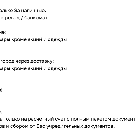
олько За наличные.
 перевод / банкомат.
не:
овары кроме акций и одежды
 город через доставку:
овары кроме акций и одежды
!
.
ата только на расчетный счет с полным пакетом докумен
в и сбором от Вас учредительных документов.