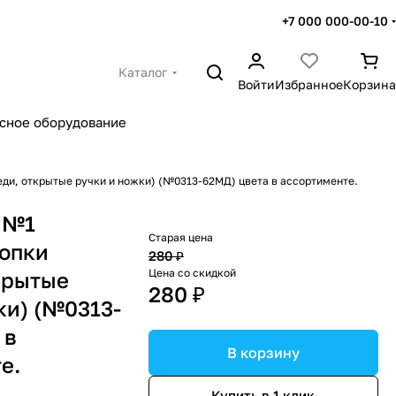
+7 000 000-00-10
Каталог
Войти
Избранное
Корзина
сное оборудование
еди, открытые ручки и ножки) (№0313-62МД) цвета в ассортименте.
 №1
Старая цена
нопки
280 ₽
Цена со скидкой
крытые
280 ₽
ки) (№0313-
 в
В корзину
е.
Купить в 1 клик