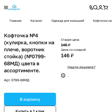
Главная
Каталог
Одежда для малышей
Кофточки на
Кофточка №4
Старая цена
(кулирка, кнопки на
146 ₽
плече, воротник
Цена со скидкой
146 ₽
стойка) (№0799-
68МД) цвета в
Нашли дешевле?
ассортименте.
.
Арт.
0799-68МД
В корзину
Купить в 1 клик