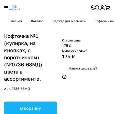
Главная
Каталог
Одежда для малышей
Кофточки на
Кофточка №1
Старая цена
(кулирка, на
175 ₽
кнопках, с
Цена со скидкой
175 ₽
воротничком)
(№0736-68МД)
Нашли дешевле?
цвета в
.
ассортименте.
Арт.
0736-68МД
В корзину