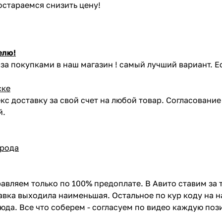
постараемся снизить цену!
елю!
за покупками в наш магазин ! самый лучший вариант. Е
ске
кс доставку за свой счет на любой товар. Согласовани
й.
орода
авляем только по 100% предоплате. В Авито ставим за 
вка выходила наименьшая. Остальное по кур коду на н
сюда. Все что соберем - согласуем по видео каждую по