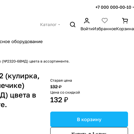
+7 000 000-00-10
Каталог
Войти
Избранное
Корзина
сное оборудование
) (№2320-68МД) цвета в ассортименте.
 (кулирка,
Старая цена
лечике)
132 ₽
Цена со скидкой
) цвета в
132 ₽
е.
В корзину
Купить в 1 клик