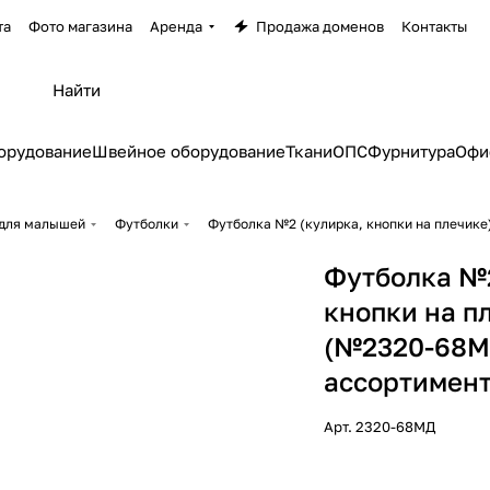
та
Фото магазина
Аренда
Продажа доменов
Контакты
орудование
Швейное оборудование
Ткани
ОПС
Фурнитура
Офи
для малышей
Футболки
Футболка №2 (кулирка, кнопки на плечике
Футболка №2
кнопки на п
(№2320-68МД
ассортимент
Арт.
2320-68МД