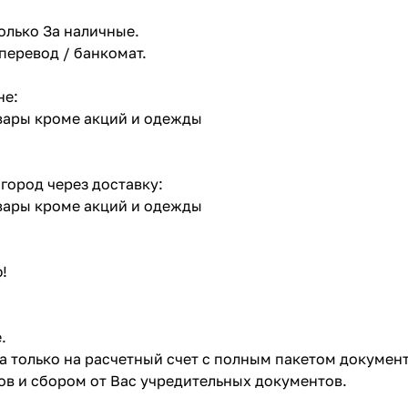
олько За наличные.
 перевод / банкомат.
не:
овары кроме акций и одежды
 город через доставку:
овары кроме акций и одежды
!
.
ата только на расчетный счет с полным пакетом докумен
в и сбором от Вас учредительных документов.