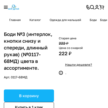
Главная
Каталог
Одежда для малышей
Боди
Боди 
Боди №3 (интерлок,
Старая цена
кнопки снизу и
222 ₽
спереди, длинный
Цена со скидкой
222 ₽
рукав) (№0117-
68МД) цвета в
Нашли дешевле?
ассортименте.
.
Арт.
0117-68МД
В корзину
Купить в 1 клик