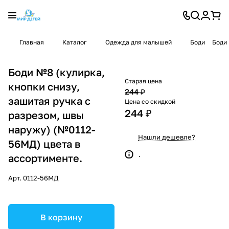
Главная
Каталог
Одежда для малышей
Боди
Боди 
Боди №8 (кулирка,
Старая цена
кнопки снизу,
244 ₽
зашитая ручка с
Цена со скидкой
244 ₽
разрезом, швы
наружу) (№0112-
Нашли дешевле?
56МД) цвета в
.
ассортименте.
Арт.
0112-56МД
В корзину