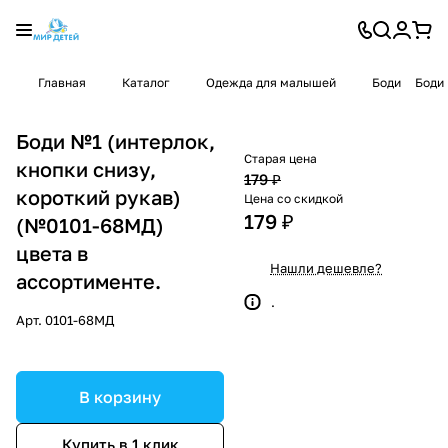
Главная
Каталог
Одежда для малышей
Боди
Боди 
Боди №1 (интерлок,
Старая цена
кнопки снизу,
179 ₽
короткий рукав)
Цена со скидкой
179 ₽
(№0101-68МД)
цвета в
Нашли дешевле?
ассортименте.
.
Арт.
0101-68МД
В корзину
Купить в 1 клик