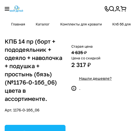
Главная
Каталог
Комплекты для кровати
Кпб бб для
КПБ 14 пр (борт +
Старая цена
пододеяльник +
4 635 ₽
одеяло + наволочка
Цена со скидкой
2 317 ₽
+ подушка +
простынь (бязь)
Нашли дешевле?
(№1176-0-1бб_06)
.
цвета в
ассортименте.
Арт.
1176-0-1бб_06