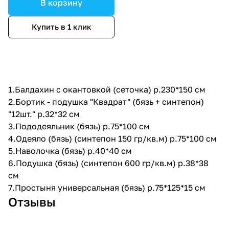
В корзину
Купить в 1 клик
1.Балдахин с окантовкой (сеточка) р.230*150 см
2.Бортик - подушка "Квадрат" (бязь + синтепон)
"12шт." р.32*32 см
3.Пододеяльник (бязь) р.75*100 см
4.Одеяло (бязь) (синтепон 150 гр/кв.м) р.75*100 см
5.Наволочка (бязь) р.40*40 см
6.Подушка (бязь) (синтепон 600 гр/кв.м) р.38*38
см
7.Простыня универсальная (бязь) р.75*125*15 см
Отзывы