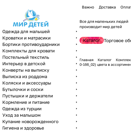
Важно
Доставка
Опла
Все для маленьких людей
производит мир детей
Одежда для малышей
Кроватки и матрасики
Каталог
Торговое об
Бортики противоударники
Комплекты для кровати
Постельный текстиль
Главная
Каталог
Комплек
Интерьер в детской
0-1бб_02) цвета в ассортиме
Конверты на выписку
Выписка из роддома
Коляски и аксессуары
Бутылочки и соски
Пустышки и держатели
Кормление и питание
Одежда из турции
Уход за малышом
Купание новорожденного
Гигиена и здоровье