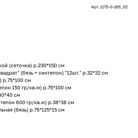
Арт.
1175-0-1бб_02
кой (сеточка) р.230*150 см
вадрат" (бязь + синтепон) "12шт." р.32*32 см
) р.75*100 см
епон 150 гр/кв.м) р.75*100 см
40*40 см
тепон 600 гр/кв.м) р.38*38 см
ьная (бязь) р.75*125*15 см