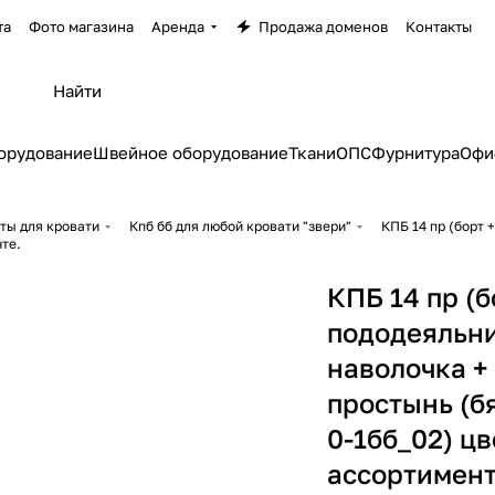
та
Фото магазина
Аренда
Продажа доменов
Контакты
орудование
Швейное оборудование
Ткани
ОПС
Фурнитура
Офи
ты для кровати
Кпб бб для любой кровати "звери"
КПБ 14 пр (борт 
нте.
КПБ 14 пр (б
пододеяльни
наволочка +
простынь (б
0-1бб_02) цв
ассортимент