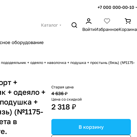
+7 000 000-00-10
Каталог
Войти
Избранное
Корзина
сное оборудование
+ пододеяльник + одеяло + наволочка + подушка + простынь (бязь) (№1175-
орт +
Старая цена
к + одеяло +
4 636 ₽
Цена со скидкой
 подушка +
2 318 ₽
язь) (№1175-
ета в
В корзину
е.