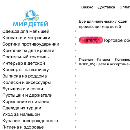
Важно
Доставка
Опла
Все для маленьких людей
производит мир детей
Одежда для малышей
Кроватки и матрасики
Каталог
Торговое об
Бортики противоударники
Комплекты для кровати
Постельный текстиль
Главная
Каталог
Комплек
Интерьер в детской
0-1бб_05) цвета в ассортиме
Конверты на выписку
Выписка из роддома
Коляски и аксессуары
Бутылочки и соски
Пустышки и держатели
Кормление и питание
Одежда из турции
Уход за малышом
Купание новорожденного
Гигиена и здоровье