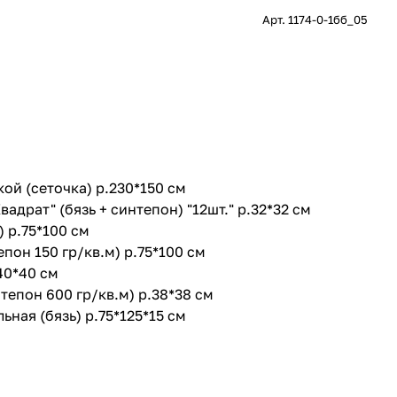
Арт.
1174-0-1бб_05
кой (сеточка) р.230*150 см
вадрат" (бязь + синтепон) "12шт." р.32*32 см
) р.75*100 см
епон 150 гр/кв.м) р.75*100 см
40*40 см
тепон 600 гр/кв.м) р.38*38 см
ьная (бязь) р.75*125*15 см