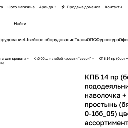
та
Фото магазина
Аренда
Продажа доменов
Контакты
орудование
Швейное оборудование
Ткани
ОПС
Фурнитура
Офи
ты для кровати
Кпб бб для любой кровати "звери"
КПБ 14 пр (борт 
нте.
КПБ 14 пр (б
пододеяльни
наволочка +
простынь (б
0-1бб_05) цв
ассортимент