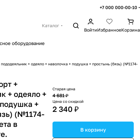
+7 000 000-00-10
Каталог
Войти
Избранное
Корзина
сное оборудование
+ пододеяльник + одеяло + наволочка + подушка + простынь (бязь) (№1174-
орт +
Старая цена
к + одеяло +
4 681 ₽
Цена со скидкой
 подушка +
2 340 ₽
язь) (№1174-
ета в
В корзину
е.