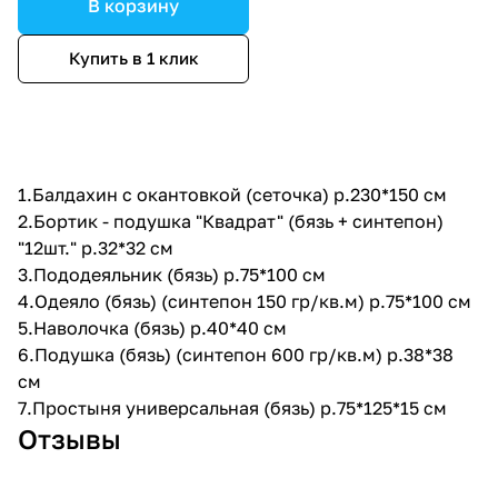
В корзину
Купить в 1 клик
1.Балдахин с окантовкой (сеточка) р.230*150 см
2.Бортик - подушка "Квадрат" (бязь + синтепон)
"12шт." р.32*32 см
3.Пододеяльник (бязь) р.75*100 см
4.Одеяло (бязь) (синтепон 150 гр/кв.м) р.75*100 см
5.Наволочка (бязь) р.40*40 см
6.Подушка (бязь) (синтепон 600 гр/кв.м) р.38*38
см
7.Простыня универсальная (бязь) р.75*125*15 см
Отзывы