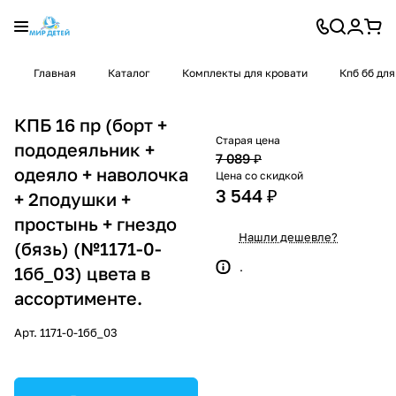
Главная
Каталог
Комплекты для кровати
Кпб бб для
КПБ 16 пр (борт +
Старая цена
пододеяльник +
7 089 ₽
одеяло + наволочка
Цена со скидкой
3 544 ₽
+ 2подушки +
простынь + гнездо
Нашли дешевле?
(бязь) (№1171-0-
.
1бб_03) цвета в
ассортименте.
Арт.
1171-0-1бб_03