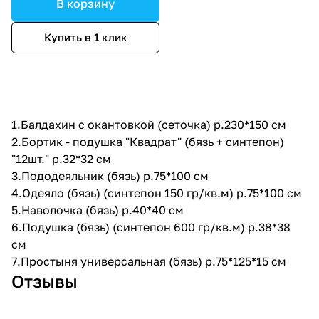
В корзину
Купить в 1 клик
1.Балдахин с окантовкой (сеточка) р.230*150 см
2.Бортик - подушка "Квадрат" (бязь + синтепон)
"12шт." р.32*32 см
3.Пододеяльник (бязь) р.75*100 см
4.Одеяло (бязь) (синтепон 150 гр/кв.м) р.75*100 см
5.Наволочка (бязь) р.40*40 см
6.Подушка (бязь) (синтепон 600 гр/кв.м) р.38*38
см
7.Простыня универсальная (бязь) р.75*125*15 см
Отзывы