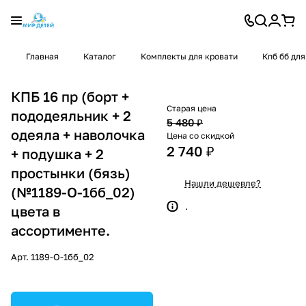
Главная
Каталог
Комплекты для кровати
Кпб бб для
КПБ 16 пр (борт +
Старая цена
пододеяльник + 2
5 480 ₽
одеяла + наволочка
Цена со скидкой
2 740 ₽
+ подушка + 2
простынки (бязь)
Нашли дешевле?
(№1189-О-1бб_02)
.
цвета в
ассортименте.
Арт.
1189-О-1бб_02