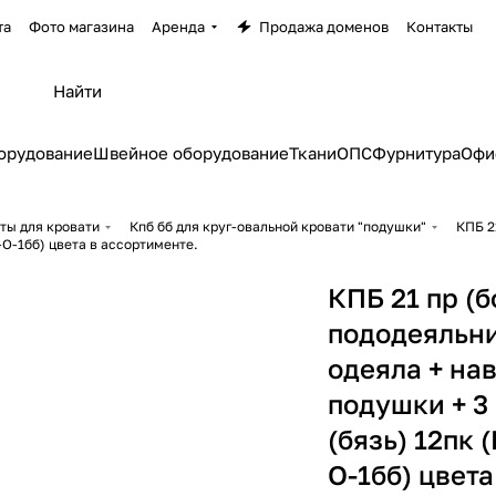
та
Фото магазина
Аренда
Продажа доменов
Контакты
орудование
Швейное оборудование
Ткани
ОПС
Фурнитура
Офи
ты для кровати
Кпб бб для круг-овальной кровати "подушки"
КПБ 2
-О-1бб) цвета в ассортименте.
КПБ 21 пр (б
пододеяльни
одеяла + нав
подушки + 3
(бязь) 12пк 
О-1бб) цвета