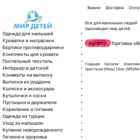
Важно
Доставка
Опла
Все для маленьких людей
производит мир детей
Одежда для малышей
Кроватки и матрасики
Каталог
Торговое об
Бортики противоударники
Комплекты для кровати
Постельный текстиль
Главная
Каталог
Комплек
Интерьер в детской
простыни (бязь) 12пк (№1150
Конверты на выписку
Выписка из роддома
Коляски и аксессуары
Бутылочки и соски
Пустышки и держатели
Кормление и питание
Одежда из турции
Уход за малышом
Купание новорожденного
Гигиена и здоровье