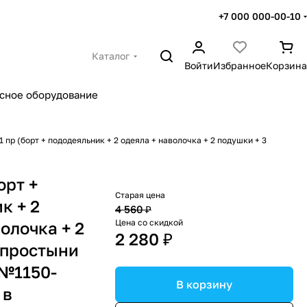
+7 000 000-00-10
Каталог
Войти
Избранное
Корзина
сное оборудование
1 пр (борт + пододеяльник + 2 одеяла + наволочка + 2 подушки + 3
орт +
Старая цена
к + 2
4 560 ₽
Цена со скидкой
олочка + 2
2 280 ₽
 простыни
(№1150-
В корзину
 в