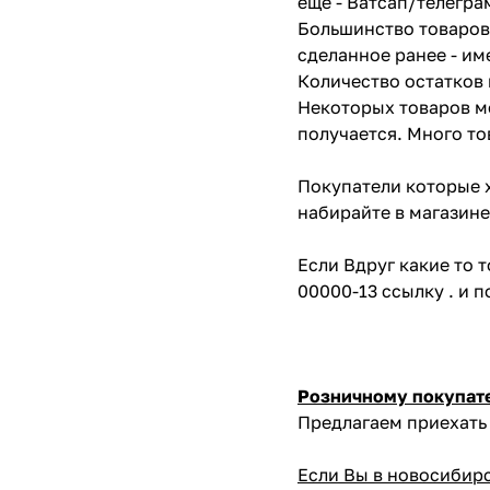
еще - Ватсап/телегра
Большинство товаров 
сделанное ранее - им
Количество остатков 
Некоторых товаров мо
получается. Много то
Покупатели которые х
набирайте в магазине
Если Вдруг какие то 
00000-13 ссылку . и 
Розничному покупат
Предлагаем приехать 
Если Вы в новосибир