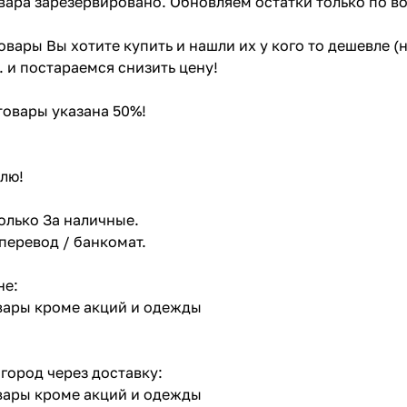
вара зарезервировано. Обновляем остатки только по в
товары Вы хотите купить и нашли их у кого то дешевле 
. и постараемся снизить цену!
 товары указана 50%!
лю!
олько За наличные.
 перевод / банкомат.
не:
овары кроме акций и одежды
 город через доставку:
овары кроме акций и одежды