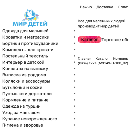
Важно
Доставка
Опла
Все для маленьких людей
производит мир детей
Одежда для малышей
Кроватки и матрасики
Каталог
Торговое об
Бортики противоударники
Комплекты для кровати
Постельный текстиль
Главная
Каталог
Комплек
Интерьер в детской
(бязь) 12кв (№1149-О-1бб_02
Конверты на выписку
Выписка из роддома
Коляски и аксессуары
Бутылочки и соски
Пустышки и держатели
Кормление и питание
Одежда из турции
Уход за малышом
Купание новорожденного
Гигиена и здоровье