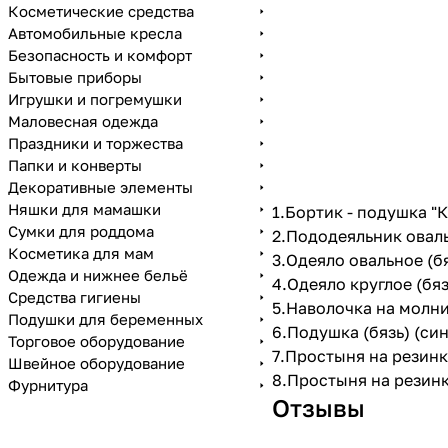
Косметические средства
Автомобильные кресла
Безопасность и комфорт
Бытовые приборы
Игрушки и погремушки
Маловесная одежда
Праздники и торжества
Папки и конверты
Декоративные элементы
Няшки для мамашки
1.Бортик - подушка "К
Сумки для роддома
2.Пододеяльник оваль
Косметика для мам
3.Одеяло овальное (бя
Одежда и нижнее бельё
4.Одеяло круглое (бяз
Средства гигиены
5.Наволочка на молнии
Подушки для беременных
6.Подушка (бязь) (син
Торговое оборудование
7.Простыня на резинке
Швейное оборудование
8.Простыня на резинке
Фурнитура
Отзывы