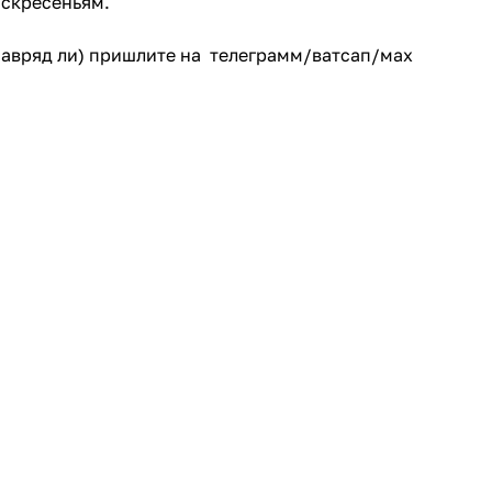
оскресеньям.
(навряд ли) пришлите на телеграмм/ватсап/мах