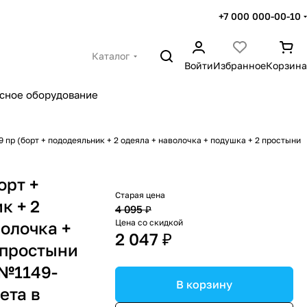
+7 000 000-00-10
Каталог
Войти
Избранное
Корзина
сное оборудование
9 пр (борт + пододеяльник + 2 одеяла + наволочка + подушка + 2 простыни
орт +
Старая цена
к + 2
4 095 ₽
Цена со скидкой
волочка +
2 047 ₽
 простыни
(№1149-
В корзину
ета в