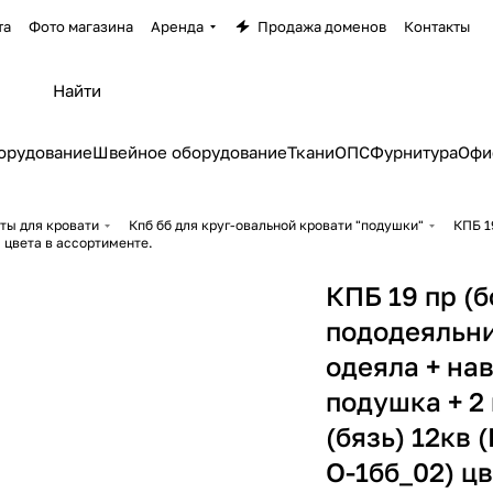
та
Фото магазина
Аренда
Продажа доменов
Контакты
орудование
Швейное оборудование
Ткани
ОПС
Фурнитура
Офи
ты для кровати
Кпб бб для круг-овальной кровати "подушки"
КПБ 1
) цвета в ассортименте.
КПБ 19 пр (б
пододеяльни
одеяла + на
подушка + 2
(бязь) 12кв 
О-1бб_02) цв