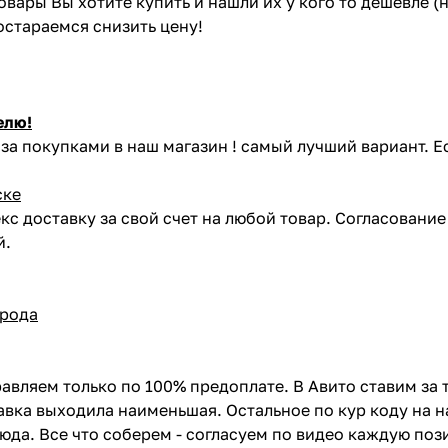
товары Вы хотите купить и нашли их у кого то дешевле 
постараемся снизить цену!
елю!
за покупками в наш магазин ! самый лучший вариант. Е
ске
кс доставку за свой счет на любой товар. Согласовани
й.
орода
авляем только по 100% предоплате. В Авито ставим за 
вка выходила наименьшая. Остальное по кур коду на н
сюда. Все что соберем - согласуем по видео каждую по