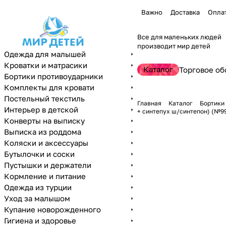
Важно
Доставка
Опла
Все для маленьких людей
производит мир детей
Одежда для малышей
Кроватки и матрасики
Каталог
Торговое об
Бортики противоударники
Комплекты для кровати
Постельный текстиль
Главная
Каталог
Бортики
Интерьер в детской
+ синтепух ш/синтепон) (№99
Конверты на выписку
Выписка из роддома
Коляски и аксессуары
Бутылочки и соски
Пустышки и держатели
Кормление и питание
Одежда из турции
Уход за малышом
Купание новорожденного
Гигиена и здоровье