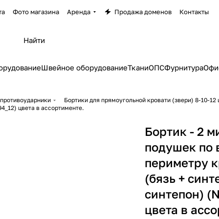
та
Фото магазина
Аренда
Продажа доменов
Контакты
орудование
Швейное оборудование
Ткани
ОПС
Фурнитура
Офи
 противоударники
Бортики для прямоугольной кровати (звери) 8-10-12
4_12) цвета в ассортименте.
Бортик - 2 м
подушек по 
периметру к
(бязь + синт
синтепон) (
цвета в асс