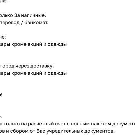
лю!
олько За наличные.
 перевод / банкомат.
не:
овары кроме акций и одежды
 город через доставку:
овары кроме акций и одежды
!
.
ата только на расчетный счет с полным пакетом докумен
в и сбором от Вас учредительных документов.