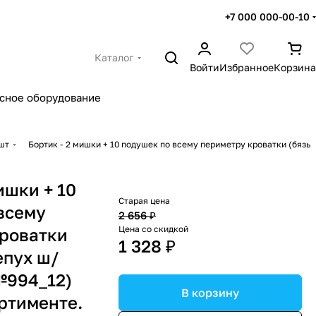
+7 000 000-00-10
Каталог
Войти
Избранное
Корзина
сное оборудование
 шт
Бортик - 2 мишки + 10 подушек по всему периметру кроватки (бязь
ишки + 10
Старая цена
всему
2 656 ₽
Цена со скидкой
роватки
1 328 ₽
епух ш/
№994_12)
В корзину
ортименте.