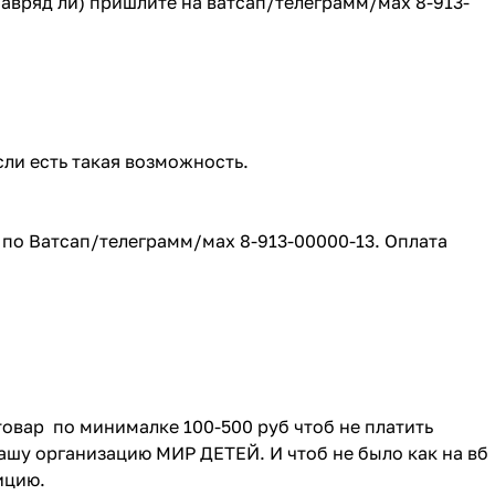
(навряд ли) пришлите на ватсап/телеграмм/мах 8-913-
сли есть такая возможность.
е по Ватсап/телеграмм/мах 8-913-00000-13. Оплата
товар по минималке 100-500 руб чтоб не платить
ашу организацию МИР ДЕТЕЙ. И чтоб не было как на вб
зицию.