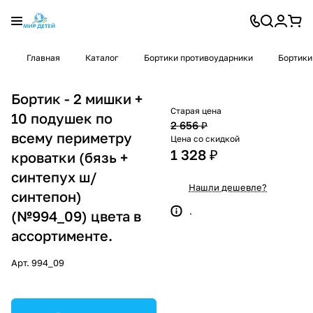
Главная
Каталог
Бортики противоударники
Бортики
Бортик - 2 мишки +
Старая цена
10 подушек по
2 656 ₽
всему периметру
Цена со скидкой
1 328 ₽
кроватки (бязь +
синтепух ш/
Нашли дешевле?
синтепон)
.
(№994_09) цвета в
ассортименте.
Арт.
994_09