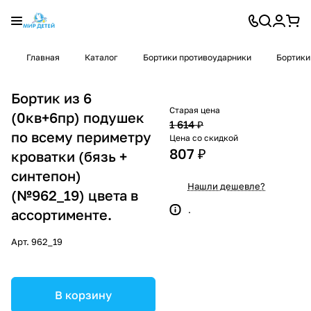
Главная
Каталог
Бортики противоударники
Бортики
Бортик из 6
Старая цена
(0кв+6пр) подушек
1 614 ₽
по всему периметру
Цена со скидкой
807 ₽
кроватки (бязь +
синтепон)
Нашли дешевле?
(№962_19) цвета в
.
ассортименте.
Арт.
962_19
В корзину