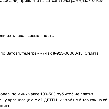
(навряд ли) пришлите на ватсап/телеграмм/мах 8-913-
сли есть такая возможность.
е по Ватсап/телеграмм/мах 8-913-00000-13. Оплата
товар по минималке 100-500 руб чтоб не платить
ашу организацию МИР ДЕТЕЙ. И чтоб не было как на вб
зицию.