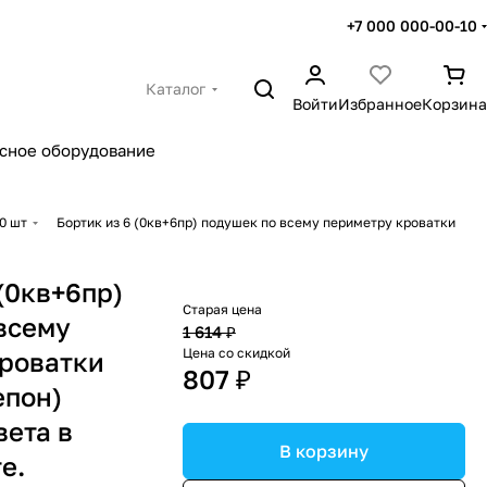
+7 000 000-00-10
Каталог
Войти
Избранное
Корзина
сное оборудование
0 шт
Бортик из 6 (0кв+6пр) подушек по всему периметру кроватки
(0кв+6пр)
Старая цена
всему
1 614 ₽
Цена со скидкой
роватки
807 ₽
епон)
вета в
В корзину
е.