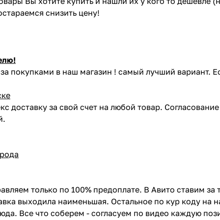
товары Вы хотите купить и нашли их у кого то дешевле 
постараемся снизить цену!
елю!
за покупками в наш магазин ! самый лучший вариант. Е
ске
кс доставку за свой счет на любой товар. Согласовани
й.
орода
авляем только по 100% предоплате. В Авито ставим за 
вка выходила наименьшая. Остальное по кур коду на н
сюда. Все что соберем - согласуем по видео каждую по