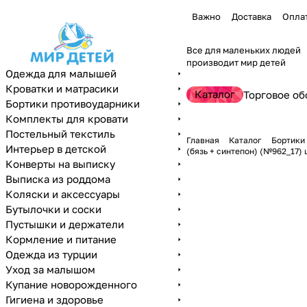
Важно
Доставка
Опла
Все для маленьких людей
производит мир детей
Одежда для малышей
Кроватки и матрасики
Каталог
Торговое об
Бортики противоударники
Комплекты для кровати
Постельный текстиль
Главная
Каталог
Бортики
Интерьер в детской
(бязь + синтепон) (№962_17) 
Конверты на выписку
Выписка из роддома
Коляски и аксессуары
Бутылочки и соски
Пустышки и держатели
Кормление и питание
Одежда из турции
Уход за малышом
Купание новорожденного
Гигиена и здоровье