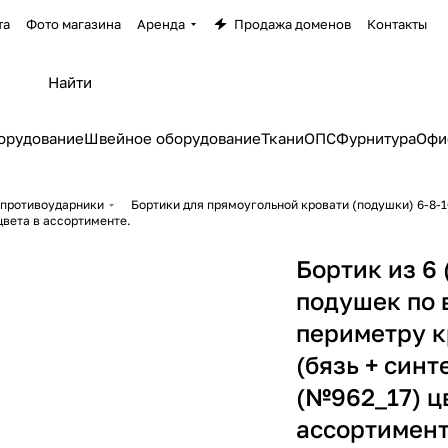
та
Фото магазина
Аренда
Продажа доменов
Контакты
орудование
Швейное оборудование
Ткани
ОПС
Фурнитура
Офи
 противоударники
Бортики для прямоугольной кровати (подушки) 6-8-1
цвета в ассортименте.
Бортик из 6 
подушек по 
периметру к
(бязь + синт
(№962_17) ц
ассортимент