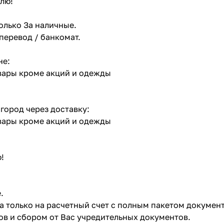
лю!
олько За наличные.
 перевод / банкомат.
не:
овары кроме акций и одежды
 город через доставку:
овары кроме акций и одежды
!
.
ата только на расчетный счет с полным пакетом докумен
в и сбором от Вас учредительных документов.