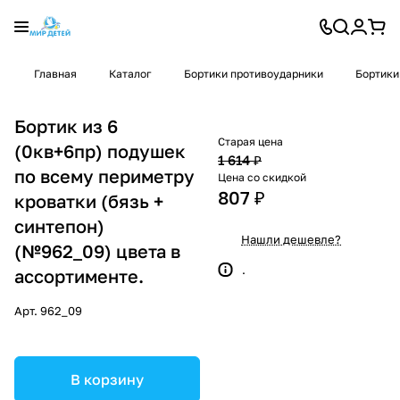
Главная
Каталог
Бортики противоударники
Бортики
Бортик из 6
Старая цена
(0кв+6пр) подушек
1 614 ₽
по всему периметру
Цена со скидкой
807 ₽
кроватки (бязь +
синтепон)
Нашли дешевле?
(№962_09) цвета в
.
ассортименте.
Арт.
962_09
В корзину