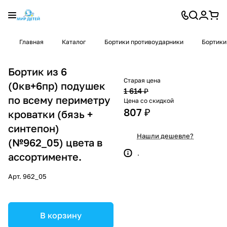
Главная
Каталог
Бортики противоударники
Бортики
Бортик из 6
Старая цена
(0кв+6пр) подушек
1 614 ₽
по всему периметру
Цена со скидкой
807 ₽
кроватки (бязь +
синтепон)
Нашли дешевле?
(№962_05) цвета в
.
ассортименте.
Арт.
962_05
В корзину