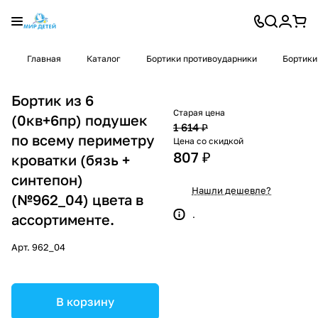
Главная
Каталог
Бортики противоударники
Бортики
Бортик из 6
Старая цена
(0кв+6пр) подушек
1 614 ₽
по всему периметру
Цена со скидкой
807 ₽
кроватки (бязь +
синтепон)
Нашли дешевле?
(№962_04) цвета в
.
ассортименте.
Арт.
962_04
В корзину