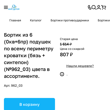
Главная
Каталог
Бортики противоударники
Бортики
Бортик из 6
Старая цена
(0кв+6пр) подушек
1 614 ₽
по всему периметру
Цена со скидкой
807 ₽
кроватки (бязь +
синтепон)
Нашли дешевле?
(№962_03) цвета в
.
ассортименте.
Арт.
962_03
В корзину