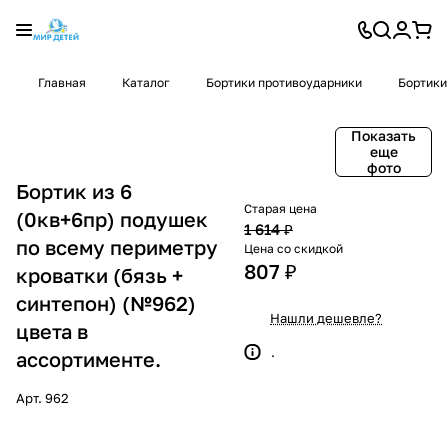
Главная
Каталог
Бортики противоударники
Бортики
Показать
еще
фото
Бортик из 6
Старая цена
(0кв+6пр) подушек
1 614 ₽
по всему периметру
Цена со скидкой
807 ₽
кроватки (бязь +
синтепон) (№962)
Нашли дешевле?
цвета в
.
ассортименте.
Арт.
962