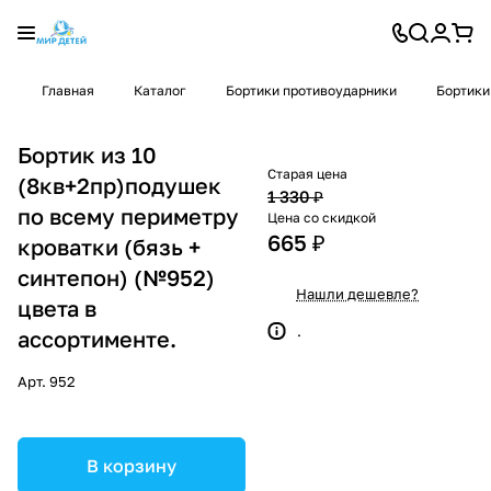
Главная
Каталог
Бортики противоударники
Бортики
Бортик из 10
Старая цена
(8кв+2пр)подушек
1 330 ₽
по всему периметру
Цена со скидкой
665 ₽
кроватки (бязь +
синтепон) (№952)
Нашли дешевле?
цвета в
.
ассортименте.
Арт.
952
В корзину