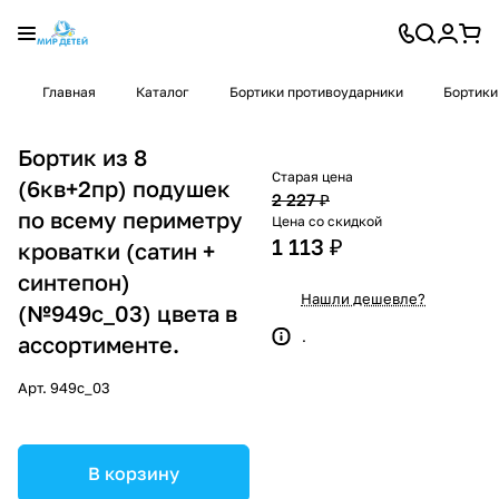
Главная
Каталог
Бортики противоударники
Бортики
Бортик из 8
Старая цена
(6кв+2пр) подушек
2 227 ₽
по всему периметру
Цена со скидкой
1 113 ₽
кроватки (сатин +
синтепон)
Нашли дешевле?
(№949с_03) цвета в
.
ассортименте.
Арт.
949с_03
В корзину