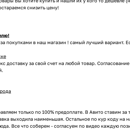
товары Вы хотите купить и нашли их у кого то дешевле 
постараемся снизить цену!
елю!
за покупками в наш магазин ! самый лучший вариант. Е
ске
кс доставку за свой счет на любой товар. Согласовани
й.
орода
авляем только по 100% предоплате. В Авито ставим за 
вка выходила наименьшая. Остальное по кур коду на н
сюда. Все что соберем - согласуем по видео каждую по