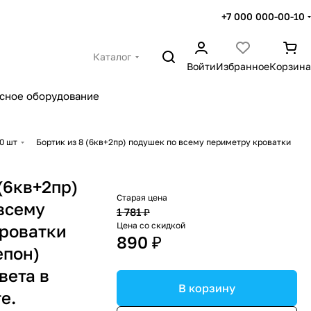
+7 000 000-00-10
Каталог
Войти
Избранное
Корзина
сное оборудование
0 шт
Бортик из 8 (6кв+2пр) подушек по всему периметру кроватки
(6кв+2пр)
Старая цена
всему
1 781 ₽
Цена со скидкой
роватки
890 ₽
епон)
вета в
В корзину
е.