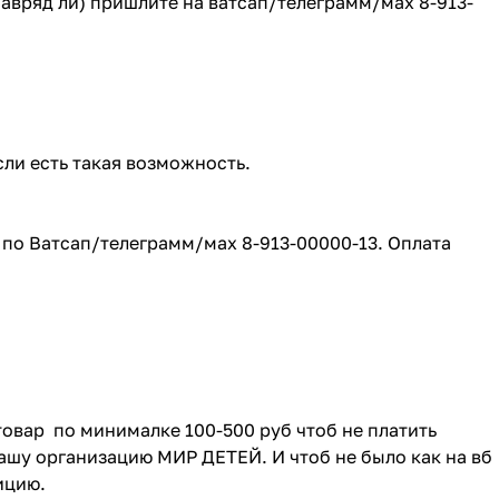
(навряд ли) пришлите на ватсап/телеграмм/мах 8-913-
сли есть такая возможность.
е по Ватсап/телеграмм/мах 8-913-00000-13. Оплата
товар по минималке 100-500 руб чтоб не платить
ашу организацию МИР ДЕТЕЙ. И чтоб не было как на вб
зицию.