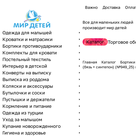
Важно
Доставка
Опла
Все для маленьких людей
производит мир детей
Одежда для малышей
Кроватки и матрасики
Каталог
Торговое об
Бортики противоударники
Комплекты для кровати
Постельный текстиль
Главная
Каталог
Бортики
Интерьер в детской
(бязь + синтепон) (№949_25)
Конверты на выписку
Выписка из роддома
Коляски и аксессуары
Бутылочки и соски
Пустышки и держатели
Кормление и питание
Одежда из турции
Уход за малышом
Купание новорожденного
Гигиена и здоровье