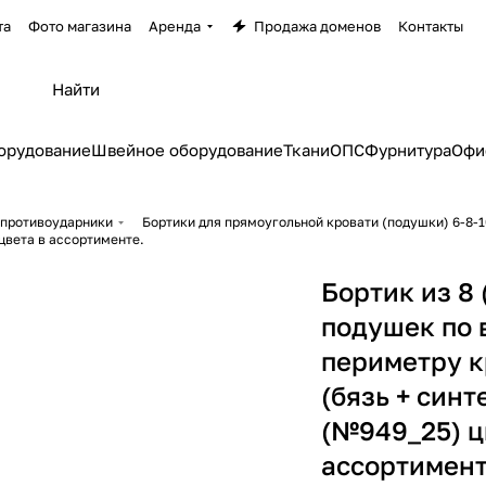
та
Фото магазина
Аренда
Продажа доменов
Контакты
орудование
Швейное оборудование
Ткани
ОПС
Фурнитура
Офи
 противоударники
Бортики для прямоугольной кровати (подушки) 6-8-1
 цвета в ассортименте.
Бортик из 8 
подушек по 
периметру к
(бязь + синт
(№949_25) ц
ассортимент