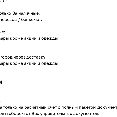
лю!
олько За наличные.
 перевод / банкомат.
не:
овары кроме акций и одежды
 город через доставку:
овары кроме акций и одежды
!
.
ата только на расчетный счет с полным пакетом докумен
в и сбором от Вас учредительных документов.