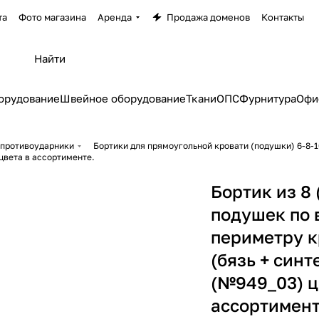
та
Фото магазина
Аренда
Продажа доменов
Контакты
орудование
Швейное оборудование
Ткани
ОПС
Фурнитура
Офи
 противоударники
Бортики для прямоугольной кровати (подушки) 6-8-1
 цвета в ассортименте.
Бортик из 8 
подушек по 
периметру к
(бязь + синт
(№949_03) ц
ассортимент