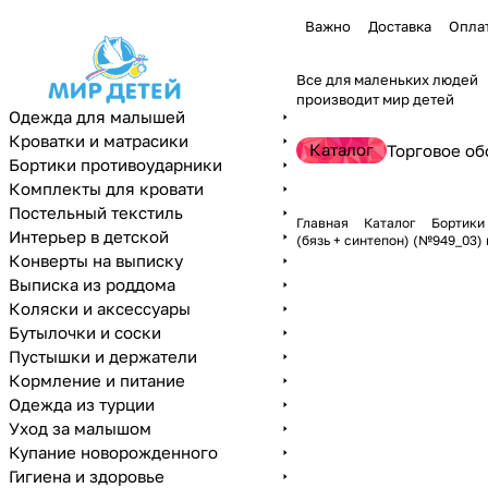
Важно
Доставка
Опла
Все для маленьких людей
производит мир детей
Одежда для малышей
Кроватки и матрасики
Каталог
Торговое об
Бортики противоударники
Комплекты для кровати
Постельный текстиль
Главная
Каталог
Бортики
Интерьер в детской
(бязь + синтепон) (№949_03)
Конверты на выписку
Выписка из роддома
Коляски и аксессуары
Бутылочки и соски
Пустышки и держатели
Кормление и питание
Одежда из турции
Уход за малышом
Купание новорожденного
Гигиена и здоровье