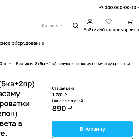
+7 000 000-00-10
Каталог
Войти
Избранное
Корзина
сное оборудование
0 шт
Бортик из 8 (6кв+2пр) подушек по всему периметру кроватки
(6кв+2пр)
Старая цена
всему
1 781 ₽
Цена со скидкой
роватки
890 ₽
епон)
вета в
В корзину
е.