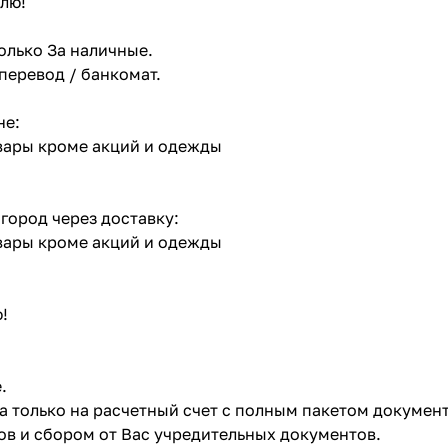
лю!
олько За наличные.
 перевод / банкомат.
не:
овары кроме акций и одежды
 город через доставку:
овары кроме акций и одежды
!
.
ата только на расчетный счет с полным пакетом докумен
в и сбором от Вас учредительных документов.