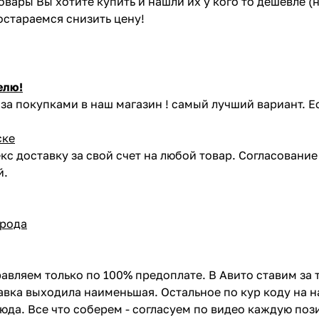
товары Вы хотите купить и нашли их у кого то дешевле 
постараемся снизить цену!
елю!
за покупками в наш магазин ! самый лучший вариант. Е
ске
кс доставку за свой счет на любой товар. Согласовани
й.
орода
авляем только по 100% предоплате. В Авито ставим за 
вка выходила наименьшая. Остальное по кур коду на н
сюда. Все что соберем - согласуем по видео каждую по