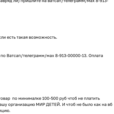
(навряд ли) пришлите на ватсап/телеграмм/мах 8-913-
сли есть такая возможность.
е по Ватсап/телеграмм/мах 8-913-00000-13. Оплата
товар по минималке 100-500 руб чтоб не платить
ашу организацию МИР ДЕТЕЙ. И чтоб не было как на вб
зицию.