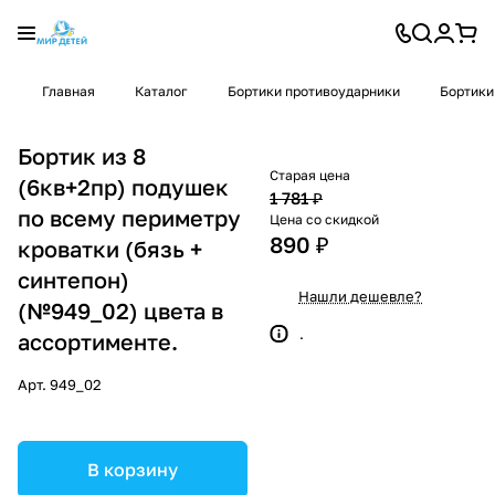
Главная
Каталог
Бортики противоударники
Бортики
Бортик из 8
Старая цена
(6кв+2пр) подушек
1 781 ₽
по всему периметру
Цена со скидкой
890 ₽
кроватки (бязь +
синтепон)
Нашли дешевле?
(№949_02) цвета в
.
ассортименте.
Арт.
949_02
В корзину