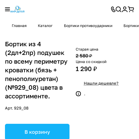
Главная
Каталог
Бортики противоударники
Бортики
Бортик из 4
Старая цена
(2дл+2пр) подушек
2 580 ₽
по всему периметру
Цена со скидкой
1 290 ₽
кроватки (бязь +
пенополиуретан)
Нашли дешевле?
(№929_08) цвета в
.
ассортименте.
Арт.
929_08
В корзину