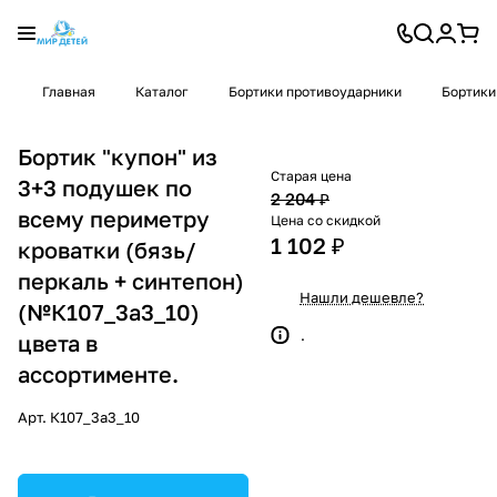
Главная
Каталог
Бортики противоударники
Бортики
Бортик "купон" из
Старая цена
3+3 подушек по
2 204 ₽
всему периметру
Цена со скидкой
1 102 ₽
кроватки (бязь/
перкаль + синтепон)
Нашли дешевле?
(№К107_3а3_10)
.
цвета в
ассортименте.
Арт.
К107_3а3_10