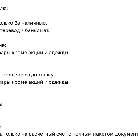
лю!
олько За наличные.
 перевод / банкомат.
не:
овары кроме акций и одежды
 город через доставку:
овары кроме акций и одежды
!
.
ата только на расчетный счет с полным пакетом докумен