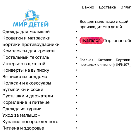
Важно
Доставка
Опла
Все для маленьких людей
производит мир детей
Одежда для малышей
Кроватки и матрасики
Каталог
Торговое об
Бортики противоударники
Комплекты для кровати
Постельный текстиль
Главная
Каталог
Бортики
Интерьер в детской
перкаль + синтепон) (№К107_
Конверты на выписку
Выписка из роддома
Коляски и аксессуары
Бутылочки и соски
Пустышки и держатели
Кормление и питание
Одежда из турции
Уход за малышом
Купание новорожденного
Гигиена и здоровье