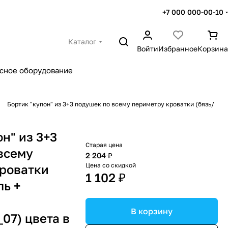
+7 000 000-00-10
Каталог
Войти
Избранное
Корзина
сное оборудование
Бортик "купон" из 3+3 подушек по всему периметру кроватки (бязь/
н" из 3+3
Старая цена
всему
2 204 ₽
Цена со скидкой
роватки
1 102 ₽
ль +
В корзину
07) цвета в