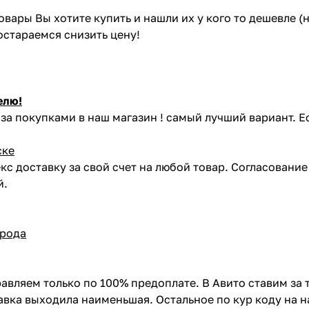
товары Вы хотите купить и нашли их у кого то дешевле 
постараемся снизить цену!
елю!
за покупками в наш магазин ! самый лучший вариант. Е
ске
кс доставку за свой счет на любой товар. Согласовани
й.
орода
авляем только по 100% предоплате. В Авито ставим за 
вка выходила наименьшая. Остальное по кур коду на н