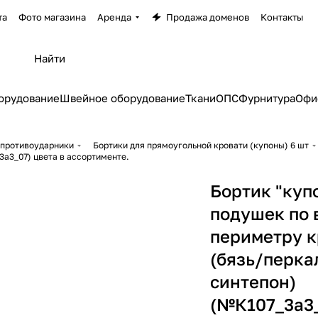
та
Фото магазина
Аренда
Продажа доменов
Контакты
орудование
Швейное оборудование
Ткани
ОПС
Фурнитура
Офи
 противоударники
Бортики для прямоугольной кровати (купоны) 6 шт
3а3_07) цвета в ассортименте.
Бортик "купо
подушек по 
периметру к
(бязь/перка
синтепон)
(№К107_3а3_