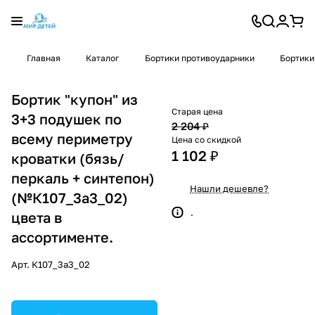
Главная
Каталог
Бортики противоударники
Бортики
Бортик "купон" из
Старая цена
3+3 подушек по
2 204 ₽
всему периметру
Цена со скидкой
1 102 ₽
кроватки (бязь/
перкаль + синтепон)
Нашли дешевле?
(№К107_3а3_02)
.
цвета в
ассортименте.
Арт.
К107_3а3_02