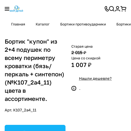
Главная
Каталог
Бортики противоударники
Бортики
Бортик "купон" из
Старая цена
2+4 подушек по
2 015 ₽
всему периметру
Цена со скидкой
1 007 ₽
кроватки (бязь/
перкаль + синтепон)
Нашли дешевле?
(№К107_2а4_11)
.
цвета в
ассортименте.
Арт.
К107_2а4_11