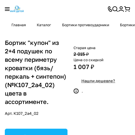
Главная
Каталог
Бортики противоударники
Бортики
Бортик "купон" из
Старая цена
2+4 подушек по
2 015 ₽
всему периметру
Цена со скидкой
1 007 ₽
кроватки (бязь/
перкаль + синтепон)
Нашли дешевле?
(№К107_2а4_02)
.
цвета в
ассортименте.
Арт.
К107_2а4_02