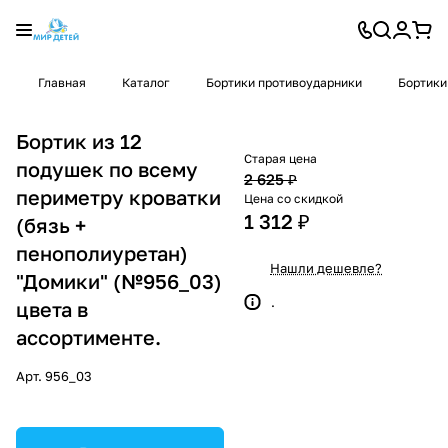
Главная
Каталог
Бортики противоударники
Бортики
Бортик из 12
Старая цена
подушек по всему
2 625 ₽
периметру кроватки
Цена со скидкой
1 312 ₽
(бязь +
пенополиуретан)
Нашли дешевле?
"Домики" (№956_03)
.
цвета в
ассортименте.
Арт.
956_03