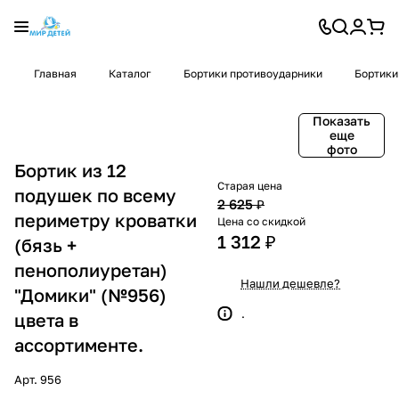
Главная
Каталог
Бортики противоударники
Бортики
Показать
еще
фото
Бортик из 12
Старая цена
подушек по всему
2 625 ₽
периметру кроватки
Цена со скидкой
1 312 ₽
(бязь +
пенополиуретан)
Нашли дешевле?
"Домики" (№956)
.
цвета в
ассортименте.
Арт.
956