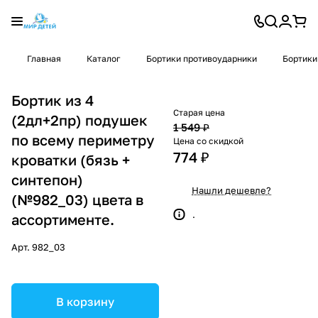
Главная
Каталог
Бортики противоударники
Бортики
Бортик из 4
Старая цена
(2дл+2пр) подушек
1 549 ₽
по всему периметру
Цена со скидкой
774 ₽
кроватки (бязь +
синтепон)
Нашли дешевле?
(№982_03) цвета в
.
ассортименте.
Арт.
982_03
В корзину