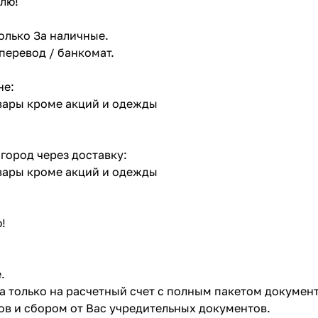
лю!
олько За наличные.
 перевод / банкомат.
не:
овары кроме акций и одежды
 город через доставку:
овары кроме акций и одежды
!
.
ата только на расчетный счет с полным пакетом докумен
в и сбором от Вас учредительных документов.