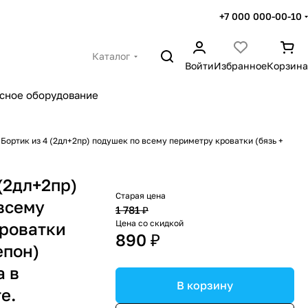
+7 000 000-00-10
Каталог
Войти
Избранное
Корзина
сное оборудование
Бортик из 4 (2дл+2пр) подушек по всему периметру кроватки (бязь +
(2дл+2пр)
Старая цена
всему
1 781 ₽
Цена со скидкой
роватки
890 ₽
епон)
а в
В корзину
е.