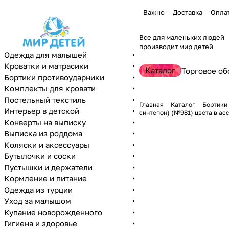
Важно
Доставка
Опла
Все для маленьких людей
производит мир детей
Одежда для малышей
Кроватки и матрасики
Каталог
Торговое об
Бортики противоударники
Комплекты для кровати
Постельный текстиль
Главная
Каталог
Бортики
Интерьер в детской
синтепон) (№981) цвета в ас
Конверты на выписку
Выписка из роддома
Коляски и аксессуары
Бутылочки и соски
Пустышки и держатели
Кормление и питание
Одежда из турции
Уход за малышом
Купание новорожденного
Гигиена и здоровье