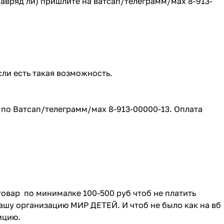
(навряд ли) пришлите на ватсап/телеграмм/мах 8-913-
сли есть такая возможность.
е по Ватсап/телеграмм/мах 8-913-00000-13. Оплата
товар по минималке 100-500 руб чтоб не платить
ашу организацию МИР ДЕТЕЙ. И чтоб не было как на вб
зицию.