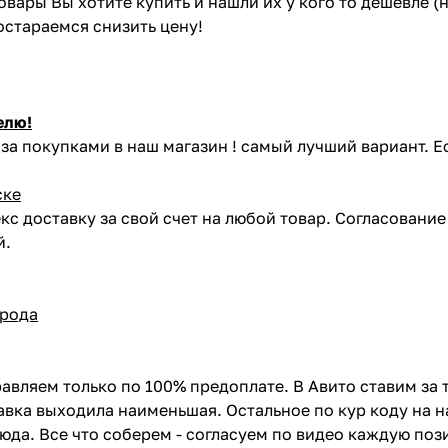
товары Вы хотите купить и нашли их у кого то дешевле 
постараемся снизить цену!
елю!
за покупками в наш магазин ! самый лучший вариант. Е
ске
кс доставку за свой счет на любой товар. Согласовани
й.
орода
авляем только по 100% предоплате. В Авито ставим за 
вка выходила наименьшая. Остальное по кур коду на н
сюда. Все что соберем - согласуем по видео каждую по