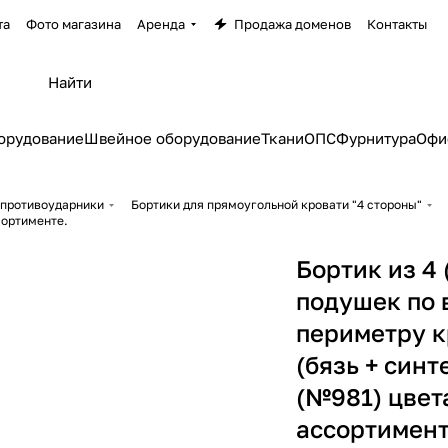
та
Фото магазина
Аренда
Продажа доменов
Контакты
орудование
Швейное оборудование
Ткани
ОПС
Фурнитура
Офи
 противоударники
Бортики для прямоугольной кровати "4 стороны"
сортименте.
Бортик из 4 
подушек по 
периметру к
(бязь + синт
(№981) цвет
ассортимент