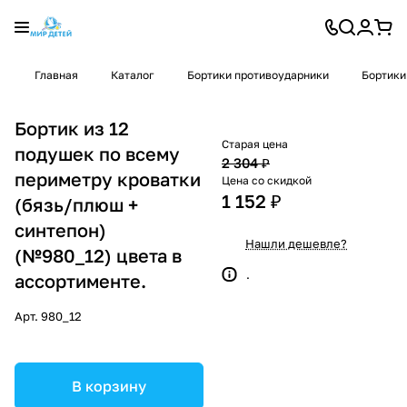
Главная
Каталог
Бортики противоударники
Бортики
Бортик из 12
Старая цена
подушек по всему
2 304 ₽
периметру кроватки
Цена со скидкой
1 152 ₽
(бязь/плюш +
синтепон)
Нашли дешевле?
(№980_12) цвета в
.
ассортименте.
Арт.
980_12
В корзину